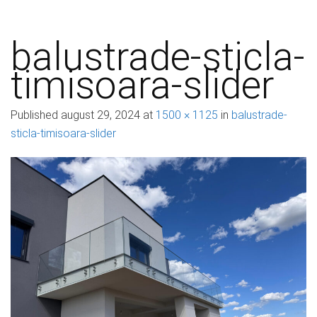
balustrade-sticla-
timisoara-slider
Published
august 29, 2024
at
1500 × 1125
in
balustrade-
sticla-timisoara-slider