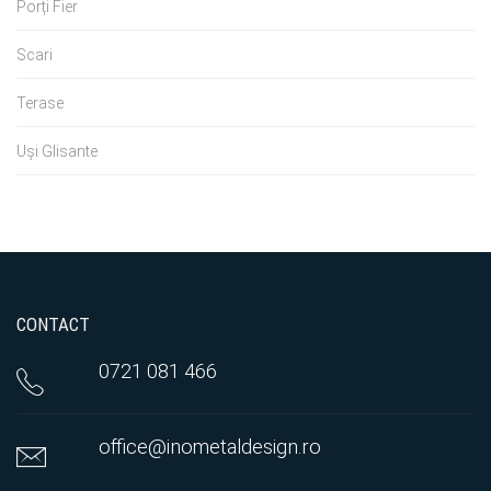
Porți Fier
Scari
Terase
Uși Glisante
CONTACT
0721 081 466
office@inometaldesign.ro