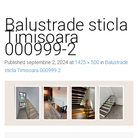
Balustrade sticla
Timisoara
000999-2
Published
septembrie 2, 2024
at
1425 × 500
in
Balustrade
sticla Timisoara 000999-2