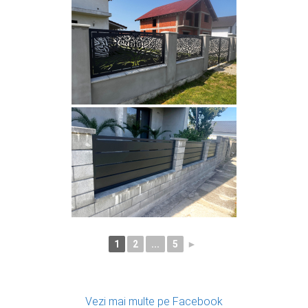
1
2
...
5
►
Vezi mai multe pe Facebook