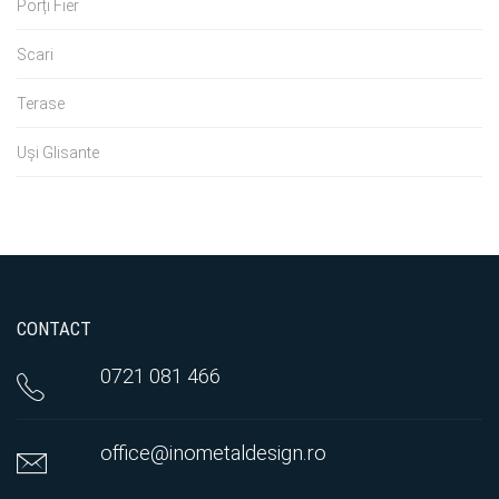
Porți Fier
Scari
Terase
Uși Glisante
CONTACT
0721 081 466
office@inometaldesign.ro