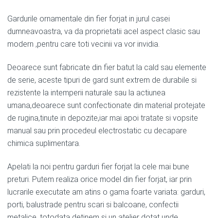
Gardurile ornamentale din fier forjat in jurul casei
dumneavoastra, va da proprietatii acel aspect clasic sau
modern ,pentru care toti vecinii va vor invidia.
Deoarece sunt fabricate din fier batut la cald sau elemente
de serie, aceste tipuri de gard sunt extrem de durabile si
rezistente la intemperii naturale sau la actiunea
umana,deoarece sunt confectionate din material protejate
de rugina,tinute in depozite,iar mai apoi tratate si vopsite
manual sau prin procedeul electrostatic cu decapare
chimica suplimentara.
Apelati la noi pentru garduri fier forjat la cele mai bune
preturi. Putem realiza orice model din fier forjat, iar prin
lucrarile executate am atins o gama foarte variata: garduri,
porti, balustrade pentru scari si balcoane, confectii
metalice, totodata detinem si un atelier dotat unde